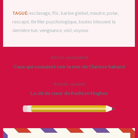
esclavage
,
flic
,
karine giebel
,
meutre
,
polar
,
TAGUÉ:
rescapé
,
thriller psychologique
,
toutes blessent la
dernière tue
,
vengeance
,
viol
,
voyous
Article précédent
Navigation
Ceux qui voulaient voir la mer de Clarisse Sabard
de
Article suivant
l’article
La clé du cœur de Kathryn Hughes