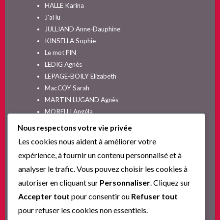
HALLE Karina
J'ai lu
JULLIAND Anne-Dauphine
KINSELLA Sophie
Le mot FIN
LEDIG Agnès
LEPAGE-BOILY Elizabeth
MacCOY Sarah
MARTIN LUGAND Agnès
MORELLI Angéla
MOYES Jojo
Nous respectons votre vie privée
NELSON SPIELMAN Lori
Les cookies nous aident à améliorer votre
Non classé
expérience, à fournir un contenu personnalisé et à
PINGUILLY Yves
analyser le trafic. Vous pouvez choisir les cookies à
RIVA Alex
autoriser en cliquant sur
Personnaliser
. Cliquez sur
SESKIS Tina
SOLNON Jean-François
Accepter tout
pour consentir ou
Refuser tout
SPARKS Nicholas
pour refuser les cookies non essentiels.
Ta nouvelle vie commence ici