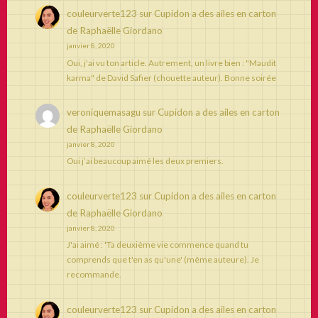
couleurverte123
sur
Cupidon a des ailes en carton
de Raphaëlle Giordano
janvier 8, 2020
Oui, j'ai vu ton article. Autrement, un livre bien : "Maudit
karma" de David Safier (chouette auteur). Bonne soirée
veroniquemasagu
sur
Cupidon a des ailes en carton
de Raphaëlle Giordano
janvier 8, 2020
Oui j’ai beaucoup aimé les deux premiers.
couleurverte123
sur
Cupidon a des ailes en carton
de Raphaëlle Giordano
janvier 8, 2020
J'ai aimé : 'Ta deuxième vie commence quand tu
comprends que t'en as qu'une' (même auteure). Je
recommande.
couleurverte123
sur
Cupidon a des ailes en carton