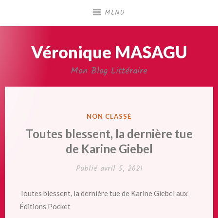
Accéder
MENU
au
contenu
principal
Véronique MASAGU
Mon Blog Littéraire
PUBLIÉ
NON CLASSÉ
DANS
Toutes blessent, la dernière tue
de Karine Giebel
Publié
avril 5, 2021
Toutes blessent, la dernière tue de Karine Giebel aux
Éditions Pocket