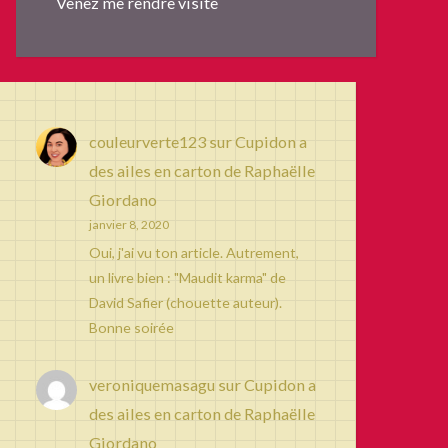
Venez me rendre visite
couleurverte123
sur
Cupidon a
des ailes en carton de Raphaëlle
Giordano
janvier 8, 2020
Oui, j'ai vu ton article. Autrement,
un livre bien : "Maudit karma" de
David Safier (chouette auteur).
Bonne soirée
veroniquemasagu
sur
Cupidon a
des ailes en carton de Raphaëlle
Giordano