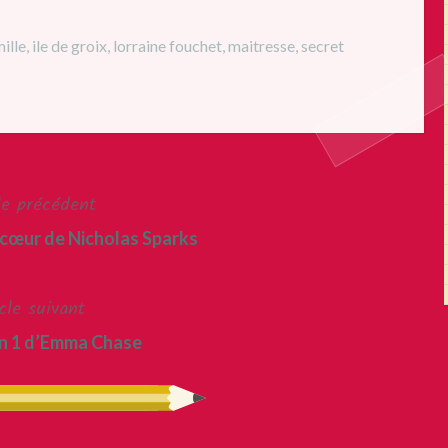
mille
,
ile de groix
,
lorraine fouchet
,
maitresse
,
secret
le précédent
 cœur de Nicholas Sparks
cle suivant
n 1 d’Emma Chase