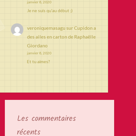
janvier 8, 2020
Je ne suis qu'au début ;)
veroniquemasagu
sur
Cupidon a
des ailes en carton de Raphaëlle
Giordano
janvier 8, 2020
Et tu aimes?
Les commentaires
récents