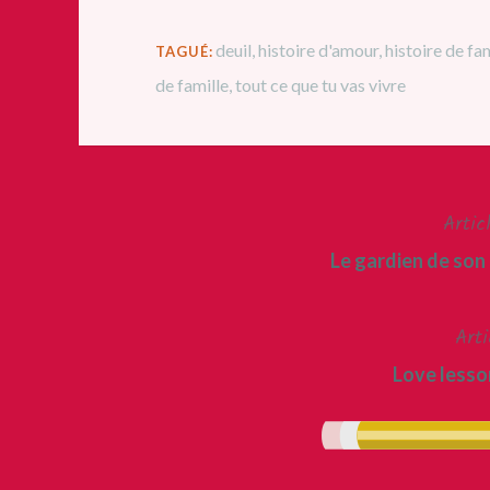
deuil
,
histoire d'amour
,
histoire de fa
TAGUÉ:
de famille
,
tout ce que tu vas vivre
Artic
Navigation
Le gardien de son
de
l’article
Arti
Love lesso