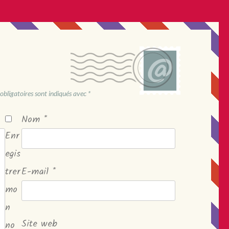
obligatoires sont indiqués avec
*
Nom
*
Enr
egis
trer
E-mail
*
mo
n
Site web
no