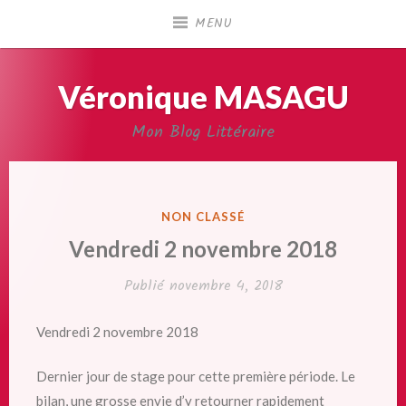
Accéder
MENU
au
contenu
principal
Véronique MASAGU
Mon Blog Littéraire
PUBLIÉ
NON CLASSÉ
DANS
Vendredi 2 novembre 2018
Publié
novembre 4, 2018
Vendredi 2 novembre 2018
Dernier jour de stage pour cette première période. Le
bilan, une grosse envie d’y retourner rapidement