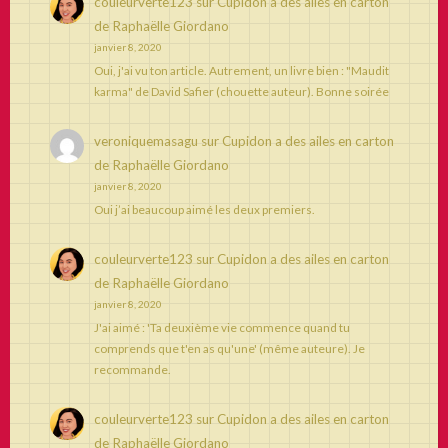
couleurverte123
sur
Cupidon a des ailes en carton
de Raphaëlle Giordano
janvier 8, 2020
Oui, j'ai vu ton article. Autrement, un livre bien : "Maudit
karma" de David Safier (chouette auteur). Bonne soirée
veroniquemasagu
sur
Cupidon a des ailes en carton
de Raphaëlle Giordano
janvier 8, 2020
Oui j’ai beaucoup aimé les deux premiers.
couleurverte123
sur
Cupidon a des ailes en carton
de Raphaëlle Giordano
janvier 8, 2020
J'ai aimé : 'Ta deuxième vie commence quand tu
comprends que t'en as qu'une' (même auteure). Je
recommande.
couleurverte123
sur
Cupidon a des ailes en carton
de Raphaëlle Giordano