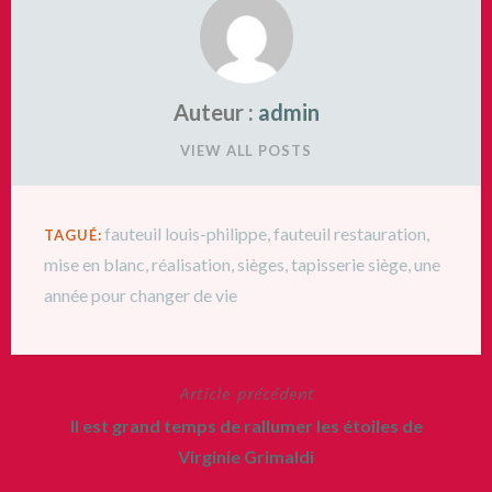
Auteur :
admin
VIEW ALL POSTS
fauteuil louis-philippe
,
fauteuil restauration
,
TAGUÉ:
mise en blanc
,
réalisation
,
sièges
,
tapisserie siège
,
une
année pour changer de vie
Article précédent
Navigation
Il est grand temps de rallumer les étoiles de
de
Virginie Grimaldi