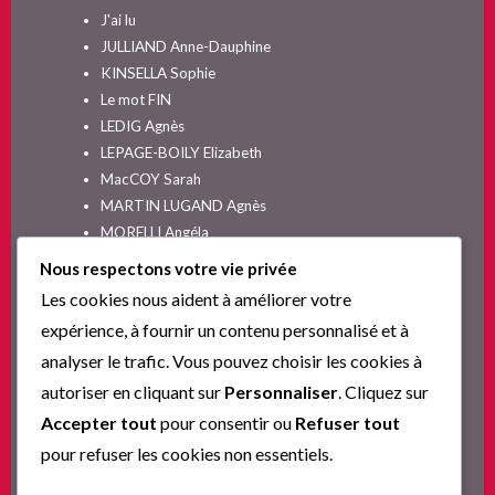
J'ai lu
JULLIAND Anne-Dauphine
KINSELLA Sophie
Le mot FIN
LEDIG Agnès
LEPAGE-BOILY Elizabeth
MacCOY Sarah
MARTIN LUGAND Agnès
MORELLI Angéla
MOYES Jojo
Nous respectons votre vie privée
NELSON SPIELMAN Lori
Les cookies nous aident à améliorer votre
Non classé
expérience, à fournir un contenu personnalisé et à
PINGUILLY Yves
analyser le trafic. Vous pouvez choisir les cookies à
RIVA Alex
autoriser en cliquant sur
Personnaliser
. Cliquez sur
SESKIS Tina
SOLNON Jean-François
Accepter tout
pour consentir ou
Refuser tout
SPARKS Nicholas
pour refuser les cookies non essentiels.
Ta nouvelle vie commence ici