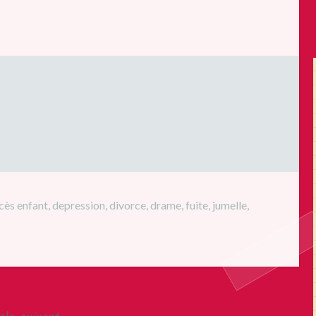
cès enfant
,
depression
,
divorce
,
drame
,
fuite
,
jumelle
,