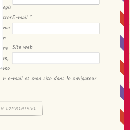
egis
trer
E-mail
*
mo
n
Site web
no
m,
mo
n e-mail et mon site dans le navigateur