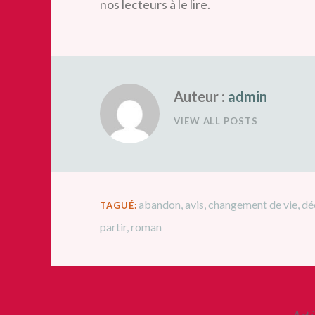
nos lecteurs à le lire.
Auteur :
admin
VIEW ALL POSTS
abandon
,
avis
,
changement de vie
,
dé
TAGUÉ:
partir
,
roman