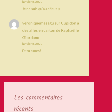
janvier 8, 2020
Je ne suis qu'au début ;)
veroniquemasagu
sur
Cupidon a
des ailes en carton de Raphaëlle
Giordano
janvier 8, 2020
Et tu aimes?
Les commentaires
récents