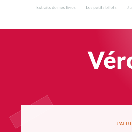
Accéder
Extraits de mes livres
Les petits billets
J’a
au
contenu
principal
Vér
PUBLIÉ
J'AI LU
DANS