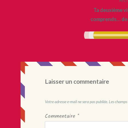
Arti
Navigation
Ta deuxième v
de
comprends… de
l’article
Laisser un commentaire
Votre adresse e-mail ne sera pas publiée.
Les champs 
Commentaire
*