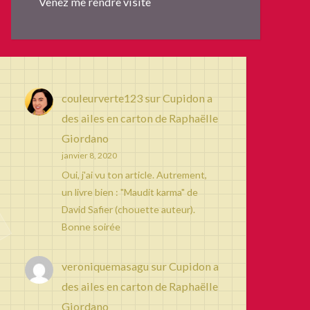
Venez me rendre visite
couleurverte123
sur
Cupidon a
des ailes en carton de Raphaëlle
Giordano
janvier 8, 2020
Oui, j'ai vu ton article. Autrement,
un livre bien : "Maudit karma" de
David Safier (chouette auteur).
Bonne soirée
veroniquemasagu
sur
Cupidon a
des ailes en carton de Raphaëlle
Giordano