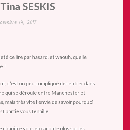
e Tina SESKIS
cembre 14, 2017
heté ce lire par hasard, et waouh, quelle
e !
ut, c’est un peu compliqué de rentrer dans
oire qui se déroule entre Manchester et
, mais très vite l’envie de savoir pourquoi
st partie vous tenaille.
 chapitre vous en raconte plus sur les