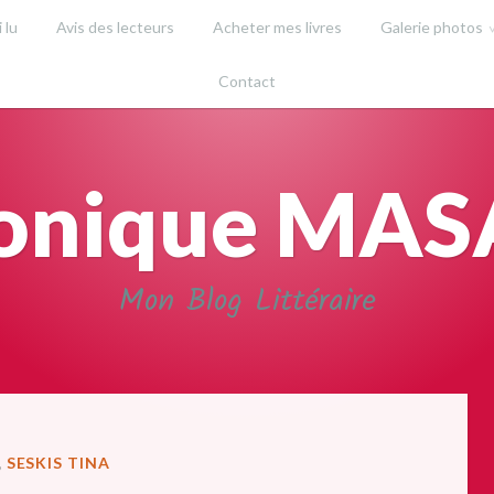
i lu
Avis des lecteurs
Acheter mes livres
Galerie photos
Contact
onique MA
Mon Blog Littéraire
,
SESKIS TINA