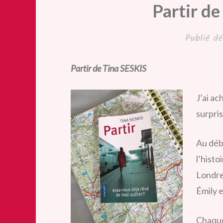
Partir d
Publié
dé
Partir de Tina SESKIS
J’ai ac
surpris
Au déb
l’hist
Londres
Émily e
Chaque