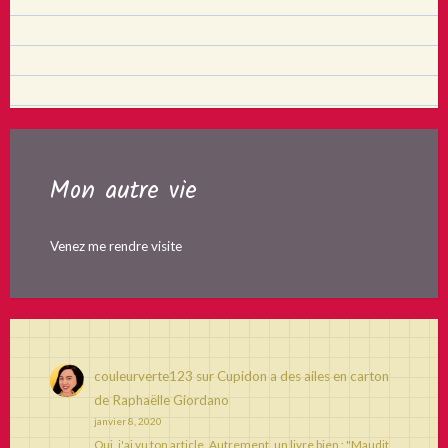
Mon autre vie
Venez me rendre visite
couleurverte123
sur
Cupidon a des ailes en carton
de Raphaëlle Giordano
janvier 8, 2020
Oui, j'ai vu ton article. Autrement, un livre bien : "Maudit