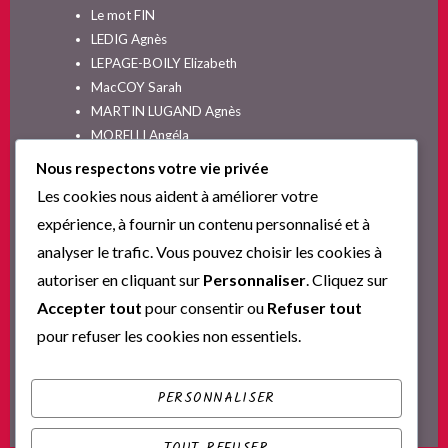
Le mot FIN
LEDIG Agnès
LEPAGE-BOILY Elizabeth
MacCOY Sarah
MARTIN LUGAND Agnès
MORELLI Angéla
MOYES Jojo
Nous respectons votre vie privée
NELSON SPIELMAN Lori
Les cookies nous aident à améliorer votre
Non classé
expérience, à fournir un contenu personnalisé et à
PINGUILLY Yves
analyser le trafic. Vous pouvez choisir les cookies à
RIVA Alex
autoriser en cliquant sur
Personnaliser
. Cliquez sur
SESKIS Tina
SOLNON Jean-François
Accepter tout
pour consentir ou
Refuser tout
SPARKS Nicholas
pour refuser les cookies non essentiels.
Ta nouvelle vie commence ici
YVERT Sylvie
PERSONNALISER
TOUT REFUSER