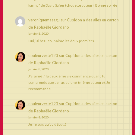
karma" de David Safier (chouette auteur). Bonne soirée
veroniquemasagu
sur
Cupidon a des ailes en carton
de Raphaëlle Giordano
janvier 8, 2020
Oui j’ai beaucoup aimé les deux premiers.
couleurverte123
sur
Cupidon a des ailes en carton
de Raphaëlle Giordano
janvier 8, 2020
J'ai aimé : 'Ta deuxième vie commence quand tu
comprends que t'en as qu'une' (même auteure). Je
recommande.
couleurverte123
sur
Cupidon a des ailes en carton
de Raphaëlle Giordano
janvier 8, 2020
Je ne suis qu'au début ;)