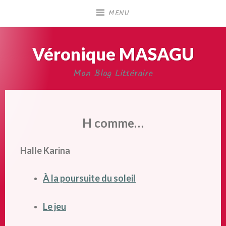
Accéder
MENU
au
contenu
principal
Véronique MASAGU
Mon Blog Littéraire
H comme…
Halle Karina
À la poursuite du soleil
Le jeu