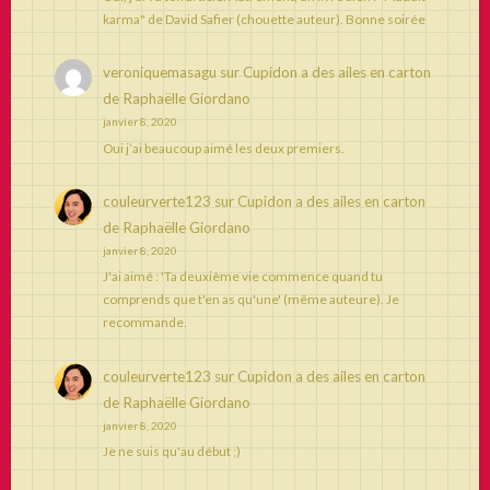
karma" de David Safier (chouette auteur). Bonne soirée
veroniquemasagu
sur
Cupidon a des ailes en carton
de Raphaëlle Giordano
janvier 8, 2020
Oui j’ai beaucoup aimé les deux premiers.
couleurverte123
sur
Cupidon a des ailes en carton
de Raphaëlle Giordano
janvier 8, 2020
J'ai aimé : 'Ta deuxième vie commence quand tu
comprends que t'en as qu'une' (même auteure). Je
recommande.
couleurverte123
sur
Cupidon a des ailes en carton
de Raphaëlle Giordano
janvier 8, 2020
Je ne suis qu'au début ;)