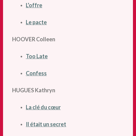
L’offre
Le pacte
HOOVER Colleen
Too Late
Confess
HUGUES Kathryn
La clé du cœur
Il était un secret