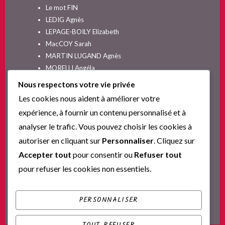
Le mot FIN
LEDIG Agnès
LEPAGE-BOILY Elizabeth
MacCOY Sarah
MARTIN LUGAND Agnès
MORELLI Angéla
MOYES Jojo
Nous respectons votre vie privée
NELSON SPIELMAN Lori
Les cookies nous aident à améliorer votre
Non classé
expérience, à fournir un contenu personnalisé et à
PINGUILLY Yves
analyser le trafic. Vous pouvez choisir les cookies à
RIVA Alex
autoriser en cliquant sur
Personnaliser
. Cliquez sur
SESKIS Tina
SOLNON Jean-François
Accepter tout
pour consentir ou
Refuser tout
SPARKS Nicholas
pour refuser les cookies non essentiels.
Ta nouvelle vie commence ici
YVERT Sylvie
PERSONNALISER
TOUT REFUSER