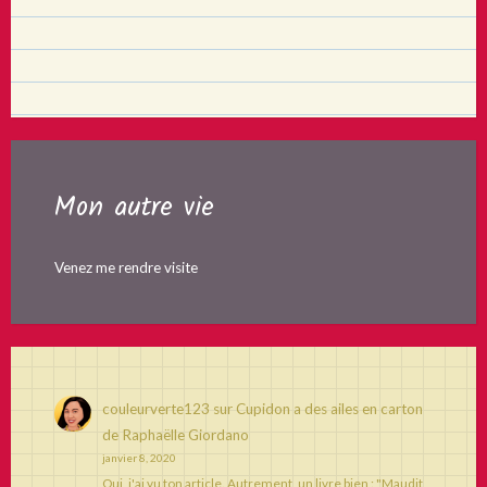
Mon autre vie
Venez me rendre visite
couleurverte123
sur
Cupidon a des ailes en carton
de Raphaëlle Giordano
janvier 8, 2020
Oui, j'ai vu ton article. Autrement, un livre bien : "Maudit