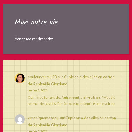
Mon autre vie
Venez me rendre visite
couleurverte123
sur
Cupidon a des ailes en carton
de Raphaëlle Giordano
janvier 8, 2020
Oui, j'ai vu ton article. Autrement, un livre bien : "Maudit
karma" de David Safier (chouette auteur). Bonne soirée
veroniquemasagu
sur
Cupidon a des ailes en carton
de Raphaëlle Giordano
janvier 8, 2020