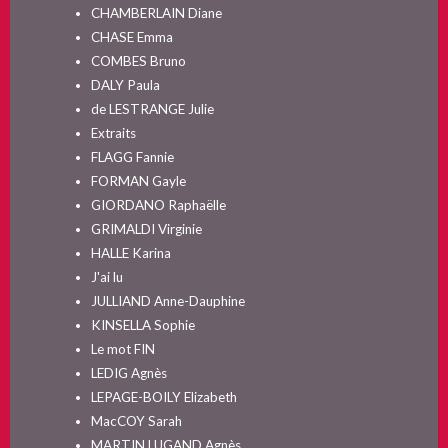
CHAMBERLAIN Diane
CHASE Emma
COMBES Bruno
DALY Paula
de LESTRANGE Julie
Extraits
FLAGG Fannie
FORMAN Gayle
GIORDANO Raphaëlle
GRIMALDI Virginie
HALLE Karina
J'ai lu
JULLIAND Anne-Dauphine
KINSELLA Sophie
Le mot FIN
LEDIG Agnès
LEPAGE-BOILY Elizabeth
MacCOY Sarah
MARTIN LUGAND Agnès