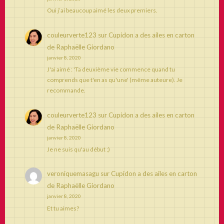
Oui j’ai beaucoup aimé les deux premiers.
couleurverte123
sur
Cupidon a des ailes en carton
de Raphaëlle Giordano
janvier 8, 2020
J'ai aimé : 'Ta deuxième vie commence quand tu
comprends que t'en as qu'une' (même auteure). Je
recommande.
couleurverte123
sur
Cupidon a des ailes en carton
de Raphaëlle Giordano
janvier 8, 2020
Je ne suis qu'au début ;)
veroniquemasagu
sur
Cupidon a des ailes en carton
de Raphaëlle Giordano
janvier 8, 2020
Et tu aimes?