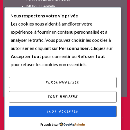
MORELLI Angéla
MOYES Jojo
Nous respectons votre vie privée
NELSON SPIELMAN Lori
Les cookies nous aident à améliorer votre
Non classé
expérience, à fournir un contenu personnalisé et à
PINGUILLY Yves
analyser le trafic. Vous pouvez choisir les cookies à
RIVA Alex
autoriser en cliquant sur
Personnaliser
. Cliquez sur
SESKIS Tina
SOLNON Jean-François
Accepter tout
pour consentir ou
Refuser tout
SPARKS Nicholas
pour refuser les cookies non essentiels.
Ta nouvelle vie commence ici
YVERT Sylvie
PERSONNALISER
TOUT REFUSER
TOUT ACCEPTER
Fièrement propulsé par WordPress
|
Thème : Scratchpad par
Propulsé par
Automattic
.