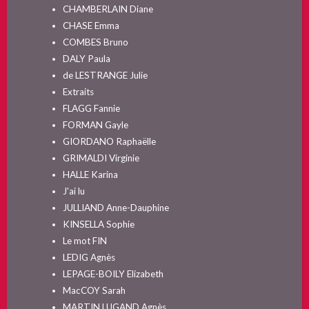
CHAMBERLAIN Diane
CHASE Emma
COMBES Bruno
DALY Paula
de LESTRANGE Julie
Extraits
FLAGG Fannie
FORMAN Gayle
GIORDANO Raphaëlle
GRIMALDI Virginie
HALLE Karina
J'ai lu
JULLIAND Anne-Dauphine
KINSELLA Sophie
Le mot FIN
LEDIG Agnès
LEPAGE-BOILY Elizabeth
MacCOY Sarah
MARTIN LUGAND Agnès