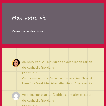
Mon autre vie
Venez me rendre visite
couleurverte123
sur
Cupidon a des ailes en carton
de Raphaëlle Giordano
janvier 8, 2020
Oui, j'ai vu ton article. Autrement, un livre bien : "Maudit
karma" de David Safier (chouette auteur). Bonne soirée
veroniquemasagu
sur
Cupidon a des ailes en carton
de Raphaëlle Giordano
janvier 8, 2020