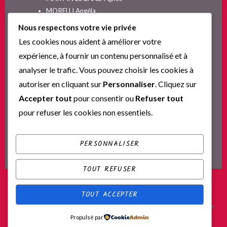
MORELLI Angéla
MOYES Jojo
Nous respectons votre vie privée
NELSON SPIELMAN Lori
Les cookies nous aident à améliorer votre
Non classé
expérience, à fournir un contenu personnalisé et à
PINGUILLY Yves
analyser le trafic. Vous pouvez choisir les cookies à
RIVA Alex
autoriser en cliquant sur
Personnaliser
. Cliquez sur
SESKIS Tina
SOLNON Jean-François
Accepter tout
pour consentir ou
Refuser tout
SPARKS Nicholas
pour refuser les cookies non essentiels.
Ta nouvelle vie commence ici
YVERT Sylvie
PERSONNALISER
TOUT REFUSER
TOUT ACCEPTER
Fièrement propulsé par WordPress
|
Thème : Scratchpad par
Propulsé par
Automattic
.