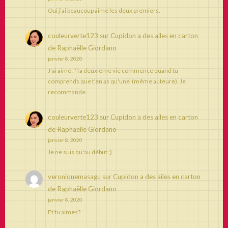
Oui j’ai beaucoup aimé les deux premiers.
couleurverte123
sur
Cupidon a des ailes en carton
de Raphaëlle Giordano
janvier 8, 2020
J'ai aimé : 'Ta deuxième vie commence quand tu
comprends que t'en as qu'une' (même auteure). Je
recommande.
couleurverte123
sur
Cupidon a des ailes en carton
de Raphaëlle Giordano
janvier 8, 2020
Je ne suis qu'au début ;)
veroniquemasagu
sur
Cupidon a des ailes en carton
de Raphaëlle Giordano
janvier 8, 2020
Et tu aimes?